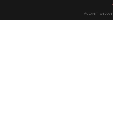
Autorem webové 