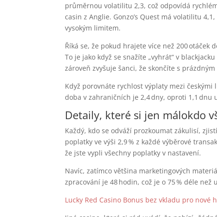
průměrnou volatilitu 2,3, což odpovídá rychl
casin z Anglie. Gonzo’s Quest má volatilitu 4,1
vysokým limitem.
Říká se, že pokud hrajete více než 200 otáček 
To je jako když se snažíte „vyhrát“ v blackjack
zároveň zvyšuje šanci, že skončíte s prázdným
Když porovnáte rychlost výplaty mezi českými 
doba v zahraničních je 2,4 dny, oproti 1,1 dnu 
Detaily, které si jen málokdo 
Každý, kdo se odváží prozkoumat zákulisí, zjist
poplatky ve výši 2,9 % z každé výběrové transak
že jste vypli všechny poplatky v nastavení.
Navíc, zatímco většina marketingových materiál
zpracování je 48 hodin, což je o 75 % déle než
Lucky Red Casino Bonus bez vkladu pro nové hr