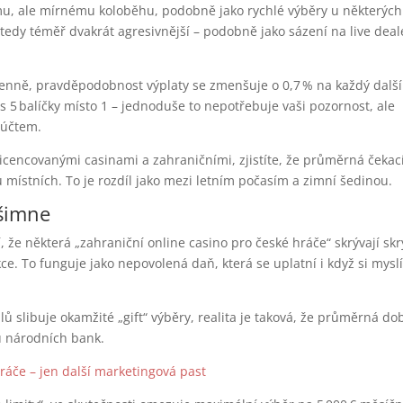
ému, ale mírnému koloběhu, podobně jako rychlé výběry u některých
, tedy téměř dvakrát agresivnější – podobně jako sázení na live deal
denně, pravděpodobnost výplaty se zmenšuje o 0,7 % na každý další
u s 5 balíčky místo 1 – jednoduše to nepotřebuje vaši pozornost, ale
 účtem.
licencovanými casinami a zahraničními, zjistíte, že průměrná čekac
u místních. To je rozdíl jako mezi letním počasím a zimní šedinou.
všimne
í, že některá „zahraniční online casino pro české hráče“ skrývají skr
ce. To funguje jako nepovolená daň, která se uplatní i když si myslí
ů slibuje okamžité „gift“ výběry, realita je taková, že průměrná do
 u národních bank.
áče – jen další marketingová past