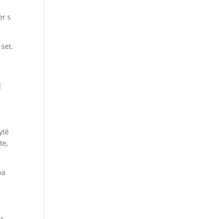
er s
 set.
í
yté
te,
ba