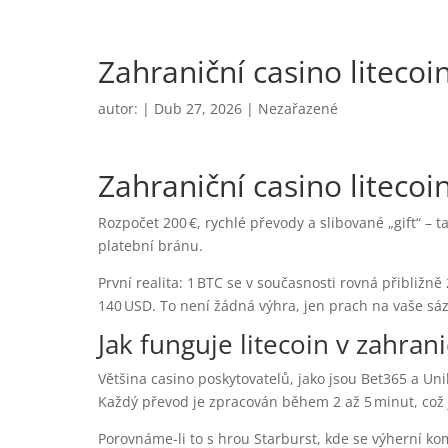
Zahraniční casino litecoi
autor:
|
Dub 27, 2026
| Nezařazené
Zahraniční casino litecoi
Rozpočet 200 €, rychlé převody a slibované „gift“ – t
platební bránu.
První realita: 1 BTC se v současnosti rovná přibližně
140 USD. To není žádná výhra, jen prach na vaše sáz
Jak funguje litecoin v zahran
Většina casino poskytovatelů, jako jsou Bet365 a Unib
Každý převod je zpracován během 2 až 5 minut, což j
Porovnáme-li to s hrou Starburst, kde se výherní ko