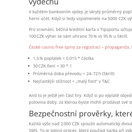
výdechu
V každém bankovním výdeji je skrytý průměrný poplate
herní účet. Když si tedy vzpomenete na 5000 CZK výh
Pro srovnání, běžná kreditní karta v Tipsportu účtuj
100 CZK výher se vám uhrane 70 % vs 95 % u Skrill.
České casino free spiny za registraci – propaganda, k
1,5 % poplatek = 0,015 * částka
30 CZK fixní = 30 * 1
Průměrná doba převodu = 24–72 h (Skrill)
Nejčastější stížnost = „malý font“ v T&C
And to je ještě jen část hry. Když si po výplatě objed
polovina doby, za kterou byste mohli prodávat své s
Bezpečnostní prověrky, které
Každá výše nad 2 000 CZK spouští automatický dvoufa
SMS. To je stejný proces, který používá Sazka při výb