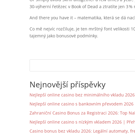
30‑výherní řetězec v Book of Dead a ztratíte jen 3 % 
And there you have it – matematika, která se dá na
Co mě nejvíc rozčiluje, je ten mrštný font velikosti 1
tajemný jako bonusové podmínky.
Nejnovější příspěvky
Nejlepší online casino bez minimálního vkladu 2026
Nejlepší online casino s bankovním převodem 2026 |
Zahraniční Casino Bonus za Registraci 2026: Top Na
Nejlepší online casino s nízkým vkladem 2026 | Pře
Casino bonus bez vkladu 2026: Legální automaty, fr