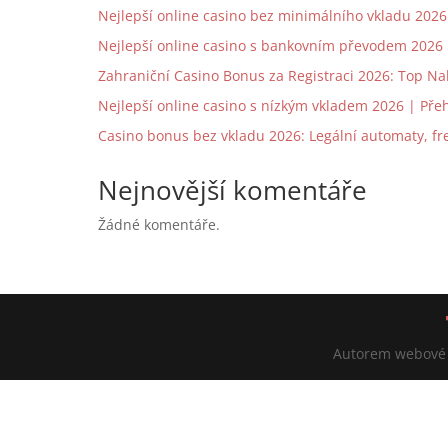
Nejlepší online casino bez minimálního vkladu 2026
Nejlepší online casino s bankovním převodem 2026 |
Zahraniční Casino Bonus za Registraci 2026: Top Na
Nejlepší online casino s nízkým vkladem 2026 | Pře
Casino bonus bez vkladu 2026: Legální automaty, fr
Nejnovější komentáře
Žádné komentáře.
Autorem webové 