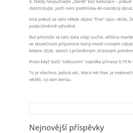
4. Nikdy nevyužívejte „dárek“ bez kalkulace – pokud 
zkontrolujte, jestli není podmínka 40‑násobný obrat
And pokud se vám někde objeví “free” spin, vězte, že
podprůměrně výhodné.
But přestože se tato data zdají suchá, většina mark
ve skutečnosti připomíná levný motel s novým nábytk
kódem 2026, skončí s průměrným ztrátovým poměrem 
Proto když další “exkluzivní” nabídka přinese 0,75 % 
To je všechno. Jediná věc, která mě štve, je nekone
věděli, co vám berou.
Nejnovější příspěvky