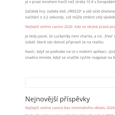
je v praxi mnohem horší než ztráta 10 € v Evropsk
Začátek hry: zadáte kód „FREE20“ a váš účet dostane
načítání o 3,2 sekundy, což může změnit celý výsled
Nejlepší online casino 2026: Kde se skrývá pravá pr
Je tedy jasné, že Luckyniky není charita, a nic „free“
úskalí, které vás donutí připravit se na realitu.
Navíc, když se podíváte na UI v mobilní aplikaci, zjist
snadno minete, když se snažíte rychle reagovat na 
Nejnovější příspěvky
Nejlepší online casino bez minimálního vkladu 2026