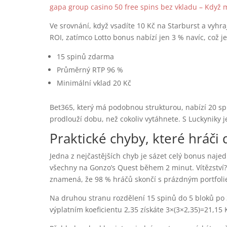
gapa group casino 50 free spins bez vkladu – Když m
Ve srovnání, když vsadíte 10 Kč na Starburst a vyhr
ROI, zatímco Lotto bonus nabízí jen 3 % navíc, což j
15 spinů zdarma
Průměrný RTP 96 %
Minimální vklad 20 Kč
Bet365, který má podobnou strukturou, nabízí 20 spinů
prodlouží dobu, než cokoliv vytáhnete. S Luckyniky je
Praktické chyby, které hráči d
Jedna z nejčastějších chyb je sázet celý bonus najedn
všechny na Gonzo’s Quest během 2 minut. Vítězství?
znamená, že 98 % hráčů skončí s prázdným portfoli
Na druhou stranu rozdělení 15 spinů do 5 bloků po 3
výplatním koeficientu 2,35 získáte 3×(3×2,35)=21,15 K