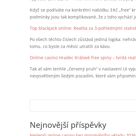
Když se podíváte na konkrétní nabídku 3 Kč „free“ kre
podmínky jsou tak komplikované, že z toho vychází je
Top blackjack online: Realita za 3‑pohlednými statis
Po všech těchto číslech zůstává jediná logika: nehrá
tomu, co byste za měsíc utratili za kávu.
Online casino Hradec Králové free spiny – tvrdá real
Tak ať vám tenhle „červený pruh“ v nastavení UI vypa
nevysvětleným šedým pozadím, které vám připomíná,
Nejnovější příspěvky
Nejlepší online casino bez minimálního vkladu 2026