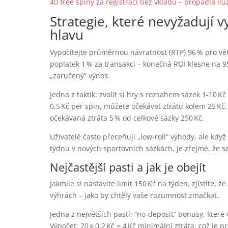
40 free spiny za registraci bez vkladu – propadlá ilu
Strategie, které nevyžadují v
hlavu
Vypočítejte průměrnou návratnost (RTP) 96 % pro vět
poplatek 1 % za transakci – konečná ROI klesne na 95 %
„zaručený“ výnos.
Jedna z taktik: zvolit si hry s rozsahem sázek 1‑10 
0,5 Kč per spin, můžete očekávat ztrátu kolem 25 Kč,
očekávaná ztráta 5 % od celkové sázky 250 Kč.
Uživatelé často přeceňují „low‑roll“ výhody, ale k
týdnu v nových sportovních sázkách, je zřejmé, že se
Nejčastější pasti a jak je obejít
Jakmile si nastavíte limit 150 Kč na týden, zjistíte, 
výhrách – jako by chtěly vaše rozumnost zmačkat.
Jedna z největších pastí: “no‑deposit” bonusy, které 
Výpočet: 20 x 0,2 Kč = 4 Kč minimální ztráta, což je p